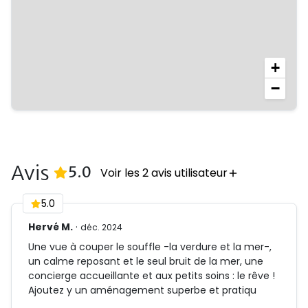
détendre ou admirer l’horizon.
Piscine au sel: 8.5x4.5 m
+
Vous Aimerez... 🤍
−
• Vue mer imprenable
• Accès à pied à la plage
• Piscine et grande terrasse
• Studio avec kitchenette
Avis
(
2
Avis)
5.0
Voir les 2 avis utilisateur
Services inclus 🗝️
5.0
• Panier d'accueil avec des fruits de saison, une
bouteille de planteur, confiture locale, sauce locale,
Hervé M.
·
déc. 2024
2 bouteilles d'eau et un jus à votre arrivée
Une vue à couper le souffle -la verdure et la mer-,
• A partir de 10 nuitées: Ménage intermédiaire de 3h,
un calme reposant et le seul bruit de la mer, une
changement de draps et serviettes
concierge accueillante et aux petits soins : le rêve !
Ajoutez y un aménagement superbe et pratiqu