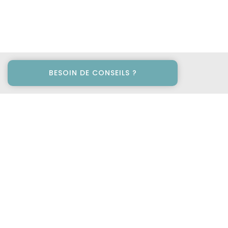
BESOIN DE CONSEILS ?
Villa Prestige Antilles est une agence immobilière proposant
des locations de vacances et des biens à la vente en
Guadeloupe et dans les Antilles françaises depuis 2007.