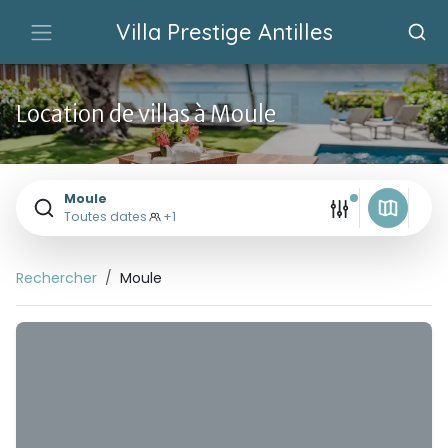
Villa Prestige Antilles
Location de villas à Moule
Moule
Toutes dates
+1
Rechercher
Moule