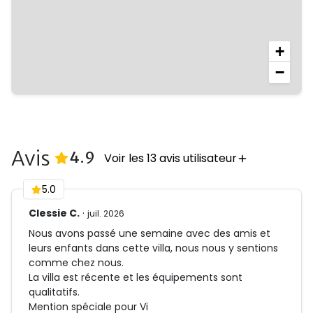
• Piscine à débordement avec bassin enfants
• Accès plage à pied depuis la résidence
• Quartier résidentiel sécurisé
+
−
Services inclus 🗝️
• Corbeille d'accueil: Une bouteille de punch, eau, jus
de fruits, café, thé, chocolat, lait, pain, beurre,
confiture (possibilité de personnalisation avant
votre arrivée)
Avis
(
13
Avis)
4.9
Voir les 13 avis utilisateur
• A partir de 14 nuitées: ménage intermédiaire,
changement de draps et serviettes
5.0
Clessie C.
·
juil. 2026
Nous avons passé une semaine avec des amis et
leurs enfants dans cette villa, nous nous y sentions
comme chez nous.
La villa est récente et les équipements sont
qualitatifs.
Mention spéciale pour Vi