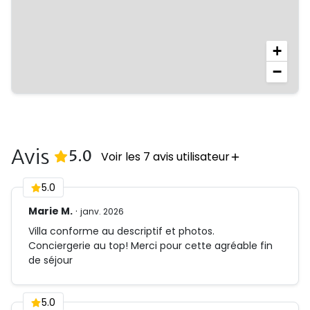
• Plage accessible à pied depuis la résidence
• Salle de sport équipée (vélo, tapis, haltères)
• Suite parentale avec rooftop & vue sur Marie-
+
Galante
• Pergola bioclimatique et piscine ensoleillée
−
Services inclus 🗝️
• Accueil de bienvenue: fruits, rhum, eau, jus, café,
lait, eau, confiture
Avis
(
7
Avis)
5.0
Voir les 7 avis utilisateur
• A partir de 10 nuitées ménage intermédiaire et
changement de draps
5.0
Marie M.
·
janv. 2026
Villa conforme au descriptif et photos.
Conciergerie au top! Merci pour cette agréable fin
de séjour
5.0